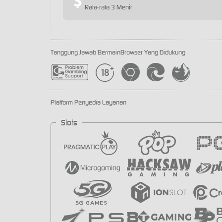
Rata-rata 3 Menit
Tanggung Jawab Bermain
Browser Yang Didukung
Platform Penyedia Layanan
Slots