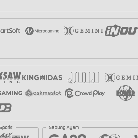
Sports
Sabung Ayam