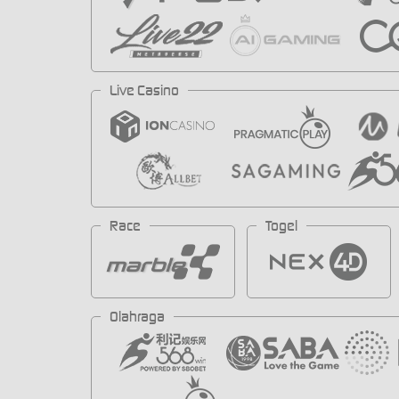
Live Casino
Race
Togel
Olahraga