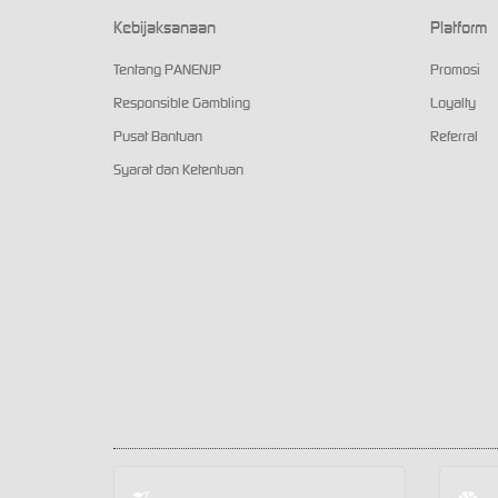
Kebijaksanaan
Platform
Tentang PANENJP
Promosi
Responsible Gambling
Loyalty
Pusat Bantuan
Referral
Syarat dan Ketentuan