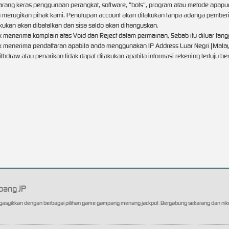
rang keras penggunaan perangkat, software, "bots", program atau metode apapun
 merugikan pihak kami. Penutupan account akan dilakukan tanpa adanya pember
kukan akan dibatalkan dan sisa saldo akan dihanguskan.
k menerima komplain atas Void dan Reject dalam permainan, Sebab itu diluar tan
k menerima pendaftaran apabila anda menggunakan IP Address Luar Negri (Malay
thdraw atau penarikan tidak dapat dilakukan apabila informasi rekening tertuju be
pang JP
gasyikkan dengan berbagai pilihan game gampang menang jackpot. Bergabung sekarang dan ni