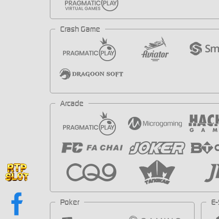
Crash Game
Arcade
Poker
E-