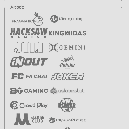
Arcade