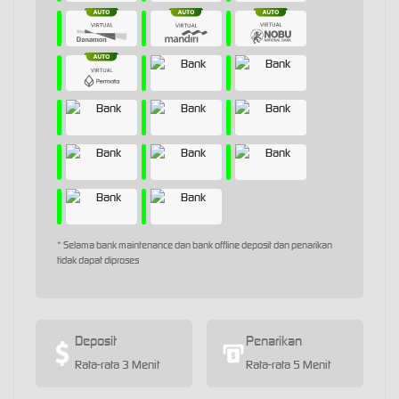
* Selama bank maintenance dan bank offline deposit dan penarikan
tidak dapat diproses
Deposit
Penarikan
Rata-rata 3 Menit
Rata-rata 5 Menit