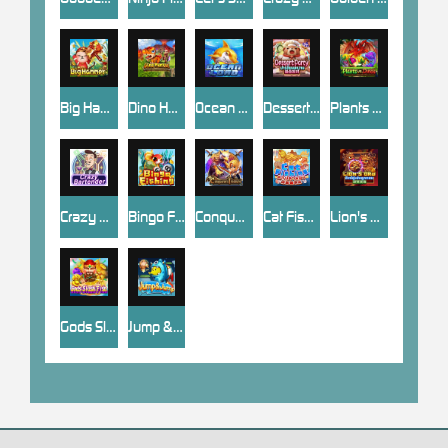
Big Hammer
Dino Hunter
Ocean Lord
Dessert Party
Plants vs. Dinos
Crazy Bartender
Bingo Fishing
Conqueror's Treasure
Cat Fishing
Lion's Orb
Gods Slash Fish
Jump & Jump