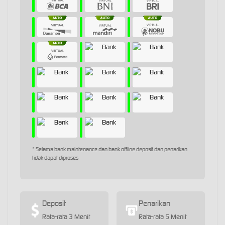
* Selama bank maintenance dan bank offline deposit dan penarikan
tidak dapat diproses
Deposit
Penarikan
Rata-rata 3 Menit
Rata-rata 5 Menit