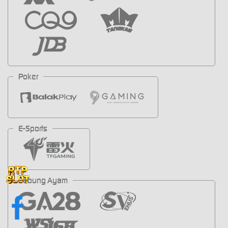
Poker
E-Sports
Sabung Ayam