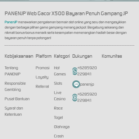
PANENJP Web Gacor X500 Bayaran Penuh Gampang JP
PanenJP
menawarkan pengalaman bermain slot online yang seru dan mengasyikkan
dengan berbagai pilihan game gampang menang jackpot. Bergabung sekarang dan
nikmati bonus-bonus menarik serta kesempatan memenangkan hadiah besar dengan
bayaran penuh tanpa potongan!
Kebijaksanaan
Platform
Kategori
Dukungan
Komunitas
Tentang
Promosi
Hot
+6285920
PANENJP
Games
229841
Loyalty
Responsible
Slots
panenjp
Referral
Gambling
Live
+6285920
Pusat Bantuan
Casino
229841
Syarat dan
Race
Ketentuan
Togel
Olahraga
Crash