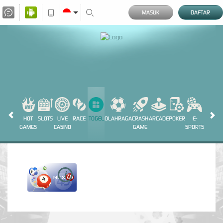
MASUK
DAFTAR
HOT
SLOTS
LIVE
RACE
TOGEL
OLAHRAGA
CRASH
ARCADE
POKER
E-
SABUN
GAMES
CASINO
GAME
SPORTS
AYAM
i