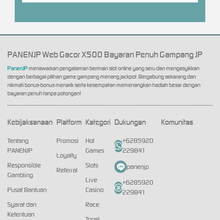
PANENJP Web Gacor X500 Bayaran Penuh Gampang JP
PanenJP
menawarkan pengalaman bermain slot online yang seru dan mengasyikkan
dengan berbagai pilihan game gampang menang jackpot. Bergabung sekarang dan
nikmati bonus-bonus menarik serta kesempatan memenangkan hadiah besar dengan
bayaran penuh tanpa potongan!
Kebijaksanaan
Platform
Kategori
Dukungan
Komunitas
Tentang
Promosi
Hot
+6285920
PANENJP
Games
229841
Loyalty
Responsible
Slots
panenjp
Referral
Gambling
Live
+6285920
Pusat Bantuan
Casino
229841
Syarat dan
Race
Ketentuan
Togel