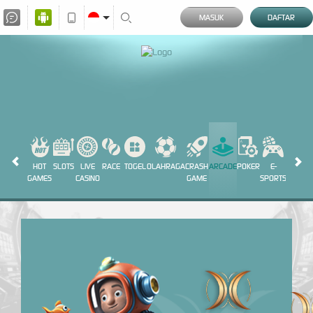
MASUK
DAFTAR
HOT
SLOTS
LIVE
RACE
TOGEL
OLAHRAGA
CRASH
ARCADE
POKER
E-
SABUN
GAMES
CASINO
GAME
SPORTS
AYAM