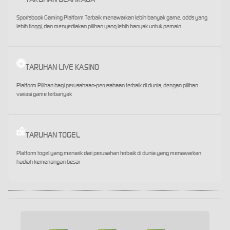
Sportsbook Gaming Platform Terbaik menawarkan lebih banyak game, odds yang
lebih tinggi, dan menyediakan pilihan yang lebih banyak untuk pemain.
TARUHAN LIVE KASINO
Platform Pilihan bagi perusahaan-perusahaan terbaik di dunia, dengan pilihan
variasi game terbanyak
TARUHAN TOGEL
Platform togel yang menarik dari perusahan terbaik di dunia yang menawarkan
hadiah kemenangan besar