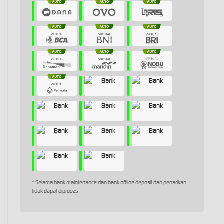
* Selama bank maintenance dan bank offline deposit dan penarikan
tidak dapat diproses