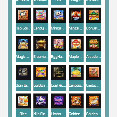
Hilo Gold Rush
Candy Mines
Mines Soccer
Mines Classic
Bonus Bingo
Magic Bingo
Steampunk
EggHunt Bingo
Maple Bingo
Arcade Bingo
Odin Bingo
Golden Bingo
Lost Ruins
Caribbean Bingo
Limbo Gold Rush
Dice
Hilo Classic
Limbo Neon
Golden Fortunes
Golden Horse Riches