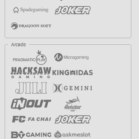
Arcade