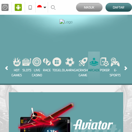
MASUK
DAFTAR
HOT
SLOTS
LIVE
RACE
TOGEL
OLAHRAGA
CRASH
ARCADE
POKER
E-
SABUN
GAMES
CASINO
GAME
SPORTS
AYAM