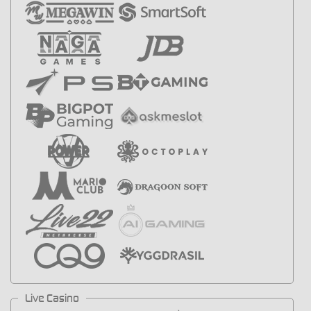
Live Casino