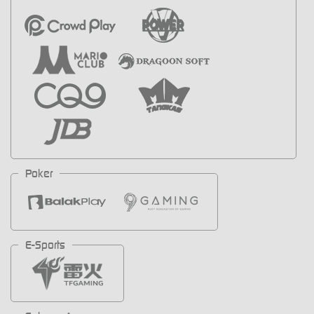
Poker
E-Sports