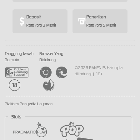
Deposit
Penarikan
Rata-rata 3 Menit
Rata-rata 5 Menit
Tanggung Jawab
Browser Yang
Bermain
Didukung
©2026 PANENJP. Hak cipta
dilindungi | 18+
Platform Penyedia Layanan
Slots