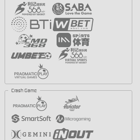
Crash Game