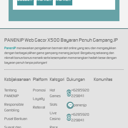
PANENJP Web Gacor X500 Bayaran Penuh Gampang JP
PanenJP
menawarkan pengalaman bermain slot online yang seru dan mengasyikkan
dengan berbagai pilihan game gampang menang jackpot. Bergabung sekarang dan
nikmati bonus-bonus menarik serta kesempatan memenangkan hadiah besar dengan
bayaran penuh tanpa potongan!
Kebijaksanaan
Platform
Kategori
Dukungan
Komunitas
Tentang
Promosi
Hot
+6285920
PANENJP
Games
229841
Loyalty
Responsible
Slots
panenjp
Referral
Gambling
Live
+6285920
Pusat Bantuan
Casino
229841
Syarat dan
Race