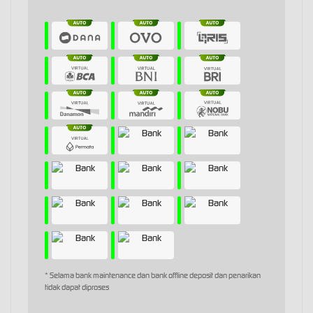
* Selama bank maintenance dan bank offline deposit dan penarikan
tidak dapat diproses