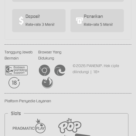
Deposit
Penarikan
Rata-rata 3 Menit
Rata-rata 5 Menit
Tanggung Jawab
Browser Yang
Bermain
Didukung
©2026 PANENJP. Hak cipta
dilindungi | 18+
Platform Penyedia Layanan
Slots