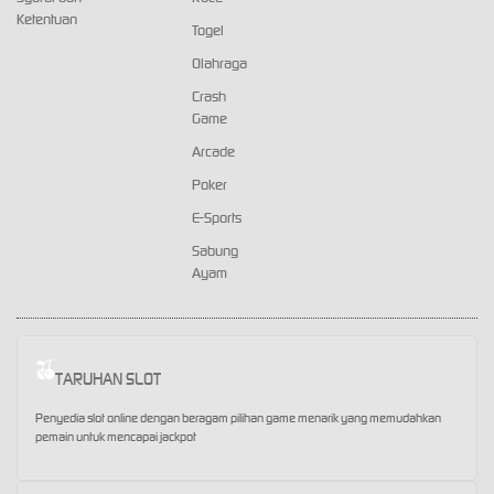
Ketentuan
Togel
Olahraga
Crash
Game
Arcade
Poker
E-Sports
Sabung
Ayam
TARUHAN SLOT
Penyedia slot online dengan beragam pilihan game menarik yang memudahkan
pemain untuk mencapai jackpot